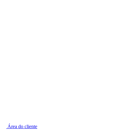
Ir
para
o
conteúdo
Área do cliente