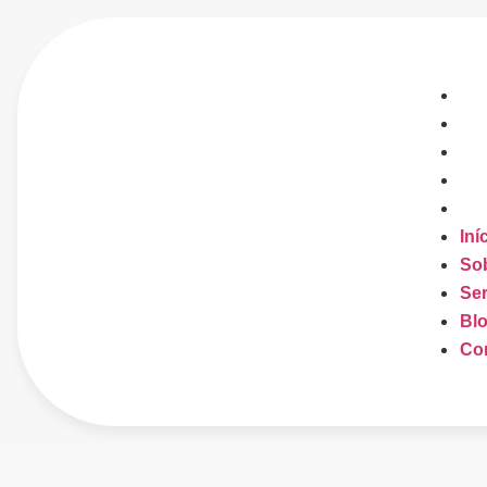
Iní
So
Ser
Bl
Co