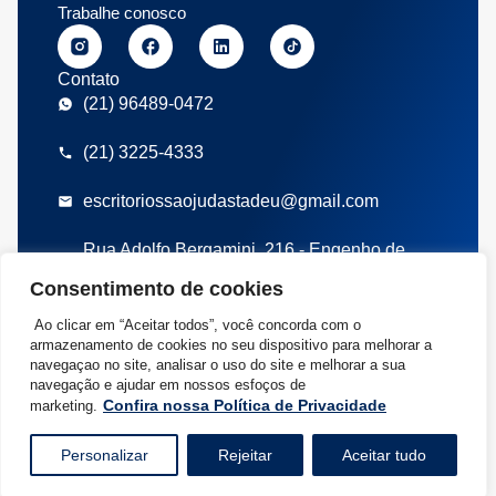
Trabalhe conosco
Contato
(21) 96489-0472
(21) 3225-4333
escritoriossaojudastadeu@gmail.com
Rua Adolfo Bergamini, 216 - Engenho de
Dentro, Rio de Janeiro/RJ
Consentimento de cookies
Políticas de privacidade
Termos de uso
Ao clicar em “Aceitar todos”, você concorda com o
©2026 Escritório Contábil São Judas Tadeu – SJT – Todos Direitos
armazenamento de cookies no seu dispositivo para melhorar a
Reservados | Rua Adolfo Bergamini, 216 – Engenho de Dentro, Rio de
navegaçao no site, analisar o uso do site e melhorar a sua
Janeiro/RJ CEP: 20730-000 | CNPJ: 04.493.917/0001-26
navegação e ajudar em nossos esfoços de
Confira nossa Política de Privacidade
marketing.
Desenvolvido por
Personalizar
Rejeitar
Aceitar tudo