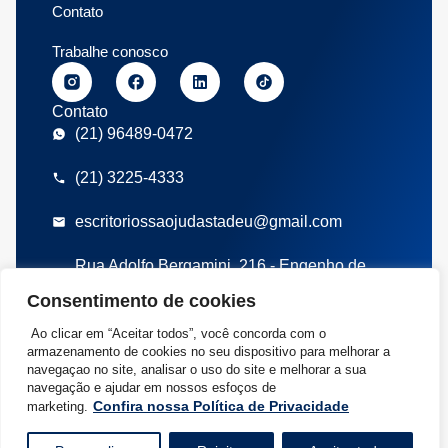
Contato
Trabalhe conosco
Contato
(21) 96489-0472
(21) 3225-4333
escritoriossaojudastadeu@gmail.com
Rua Adolfo Bergamini, 216 - Engenho de
Dentro, Rio de Janeiro/RJ
Consentimento de cookies
Políticas de privacidade
Termos de uso
Ao clicar em “Aceitar todos”, você concorda com o
©2026 Escritório Contábil São Judas Tadeu – SJT – Todos Direitos
armazenamento de cookies no seu dispositivo para melhorar a
Reservados | Rua Adolfo Bergamini, 216 – Engenho de Dentro, Rio de
navegaçao no site, analisar o uso do site e melhorar a sua
Janeiro/RJ CEP: 20730-000 | CNPJ: 04.493.917/0001-26
navegação e ajudar em nossos esfoços de
Confira nossa Política de Privacidade
marketing.
Desenvolvido por