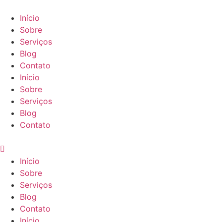
Ir
para
Início
o
Sobre
conteúdo
Serviços
Blog
Contato
Início
Sobre
Serviços
Blog
Contato
Início
Sobre
Serviços
Blog
Contato
Início