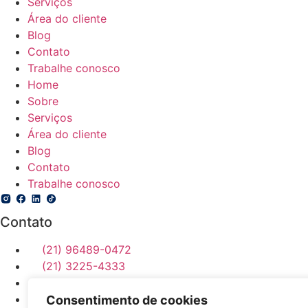
Serviços
Área do cliente
Blog
Contato
Trabalhe conosco
Home
Sobre
Serviços
Área do cliente
Blog
Contato
Trabalhe conosco
Contato
(21) 96489-0472
(21) 3225-4333
escritoriossaojudastadeu@gmail.com
Rua Adolfo Bergamini, 216 - Rio de Janeiro/RJ
Consentimento de cookies