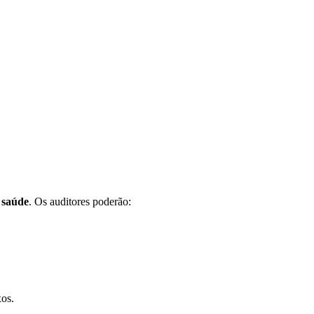
 saúde
. Os auditores poderão:
xos.