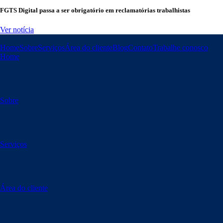
FGTS Digital passa a ser obrigatório em reclamatórias trabalhistas
Ver notícia
Home
Sobre
Serviços
Área do cliente
Blog
Contato
Trabalhe conosco
Home
Sobre
Serviços
Área do cliente