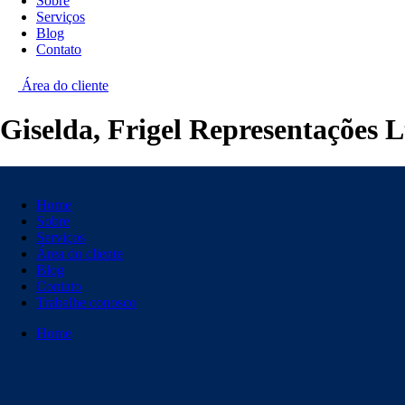
Sobre
Serviços
Blog
Contato
Área do cliente
Giselda, Frigel Representações 
Home
Sobre
Serviços
Área do cliente
Blog
Contato
Trabalhe conosco
Home