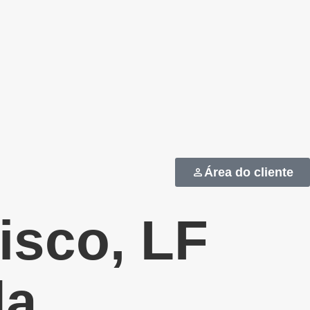
Área do cliente
isco, LF
da