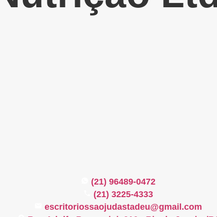
(21) 96489-0472
(21) 3225-4333
escritoriossaojudastadeu@gmail.com