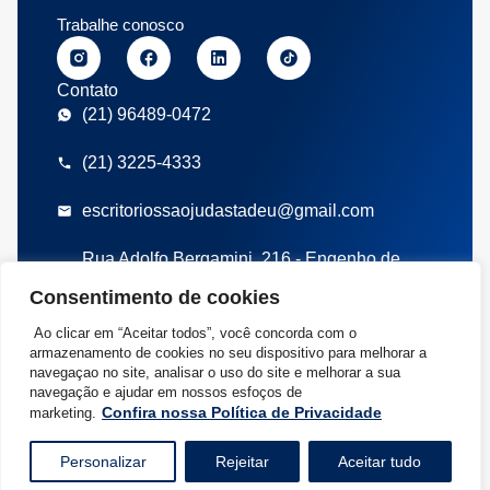
Trabalhe conosco
Contato
(21) 96489-0472
(21) 3225-4333
escritoriossaojudastadeu@gmail.com
Rua Adolfo Bergamini, 216 - Engenho de
Dentro, Rio de Janeiro/RJ
Consentimento de cookies
Políticas de privacidade
Termos de uso
Ao clicar em “Aceitar todos”, você concorda com o
©2026 Escritório Contábil São Judas Tadeu – SJT – Todos Direitos
armazenamento de cookies no seu dispositivo para melhorar a
Reservados | Rua Adolfo Bergamini, 216 – Engenho de Dentro, Rio de
navegaçao no site, analisar o uso do site e melhorar a sua
navegação e ajudar em nossos esfoços de
Janeiro/RJ CEP: 20730-000 | CNPJ: 04.493.917/0001-26
Confira nossa Política de Privacidade
marketing.
Desenvolvido por
Personalizar
Rejeitar
Aceitar tudo